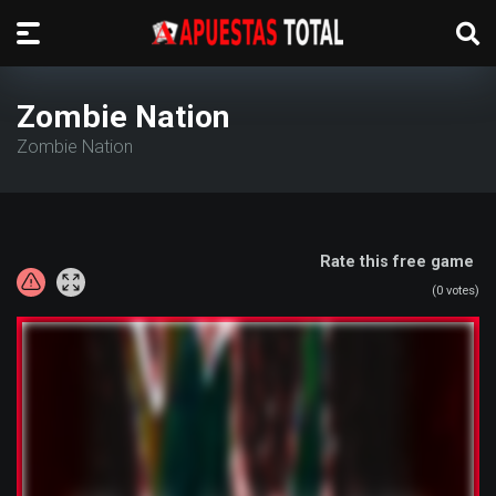
Zombie Nation
Zombie Nation
Rate this free game
(
0
votes)