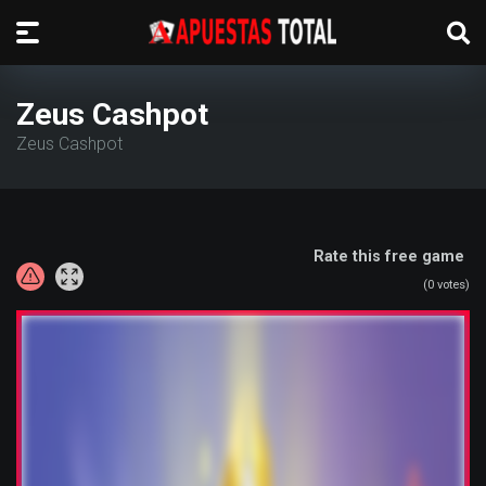
Zeus Cashpot
Zeus Cashpot
Rate this free game
(
0
votes)