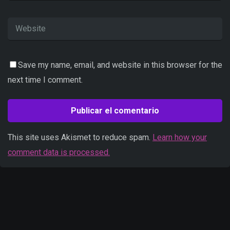
Save my name, email, and website in this browser for the
next time I comment.
This site uses Akismet to reduce spam.
Learn how your
comment data is processed.