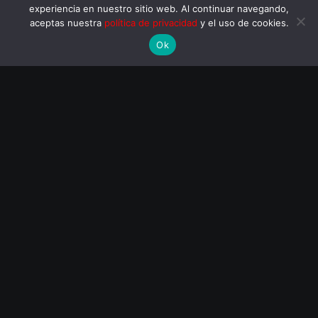
¡GIRE TODOS LOS DÍAS, GANE
¡Premio de bienvenida hasta
experiencia en nuestro sitio web. Al continuar navegando,
SIEMPRE! ¡CONSIGUE TUS
$3,500!
aceptas nuestra
política de privacidad
y el uso de cookies.
PREMIOS GRATIS!
Ok
BetBoom Perú
Te Apuesto Perú
Hasta 100% en deportes y 15 USD
¡Bono de bienvenida del 100%!
FB!
Duplica tu primer depósito con Te
Apuesto