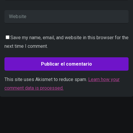
Save my name, email, and website in this browser for the
next time I comment.
This site uses Akismet to reduce spam.
Learn how your
comment data is processed.