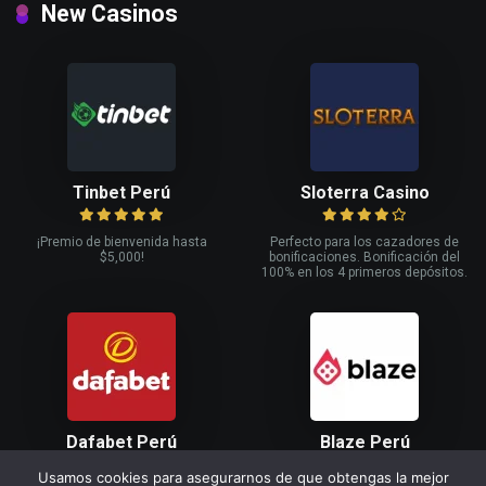
New Casinos
Tinbet Perú
Sloterra Casino
¡Premio de bienvenida hasta
Perfecto para los cazadores de
$5,000!
bonificaciones. Bonificación del
100% en los 4 primeros depósitos.
Dafabet Perú
Blaze Perú
Usamos cookies para asegurarnos de que obtengas la mejor