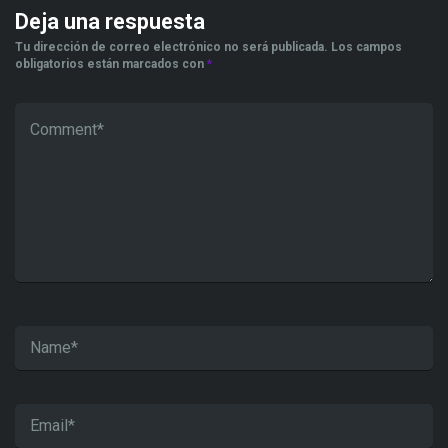
Deja una respuesta
Tu dirección de correo electrónico no será publicada.
Los campos
obligatorios están marcados con
*