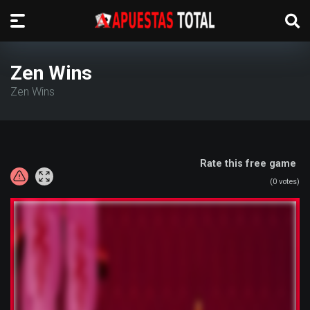
Zen Wins
Zen Wins
Rate this free game
(
0
votes)