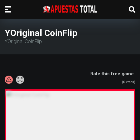
YOriginal CoinFlip
YOriginal CoinFlip
Rate this free game
(
0
votes)