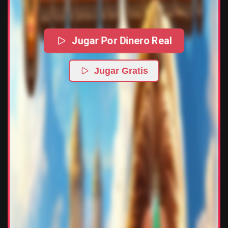
Jugar Por Dinero Real
Jugar Gratis