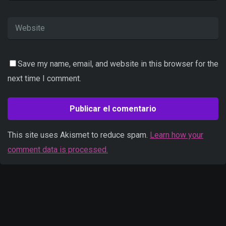
Save my name, email, and website in this browser for the
next time I comment.
This site uses Akismet to reduce spam.
Learn how your
comment data is processed.