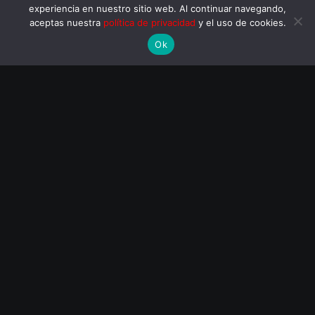
¡GIRE TODOS LOS DÍAS, GANE
¡Premio de bienvenida hasta
experiencia en nuestro sitio web. Al continuar navegando,
SIEMPRE! ¡CONSIGUE TUS
$3,500!
aceptas nuestra
política de privacidad
y el uso de cookies.
PREMIOS GRATIS!
Ok
BetBoom Perú
Te Apuesto Perú
Hasta 100% en deportes y 15 USD
¡Bono de bienvenida del 100%!
FB!
Duplica tu primer depósito con Te
Apuesto