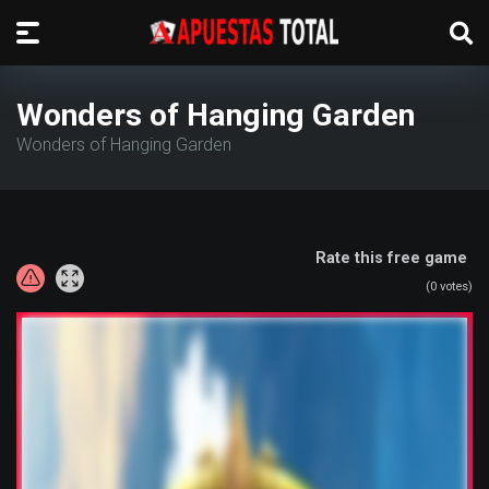
Wonders of Hanging Garden
Wonders of Hanging Garden
Rate this free game
(
0
votes)