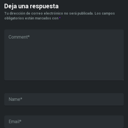
Deja una respuesta
Tu dirección de correo electrónico no será publicada.
Los campos
obligatorios están marcados con
*