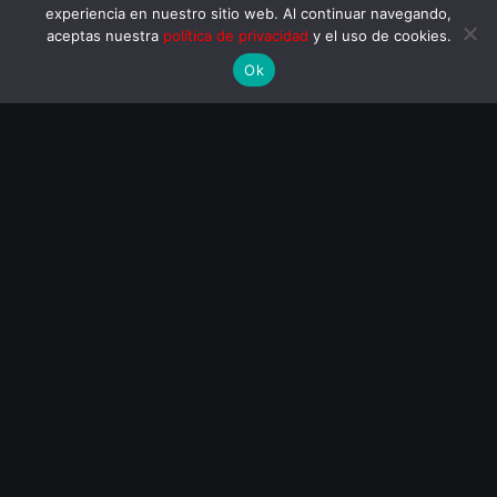
¡GIRE TODOS LOS DÍAS, GANE
¡Premio de bienvenida hasta
experiencia en nuestro sitio web. Al continuar navegando,
SIEMPRE! ¡CONSIGUE TUS
$3,500!
aceptas nuestra
política de privacidad
y el uso de cookies.
PREMIOS GRATIS!
Ok
BetBoom Perú
Te Apuesto Perú
Hasta 100% en deportes y 15 USD
¡Bono de bienvenida del 100%!
FB!
Duplica tu primer depósito con Te
Apuesto