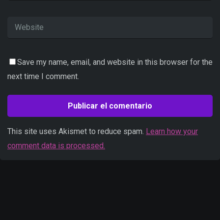
Save my name, email, and website in this browser for the
next time I comment.
This site uses Akismet to reduce spam.
Learn how your
comment data is processed.