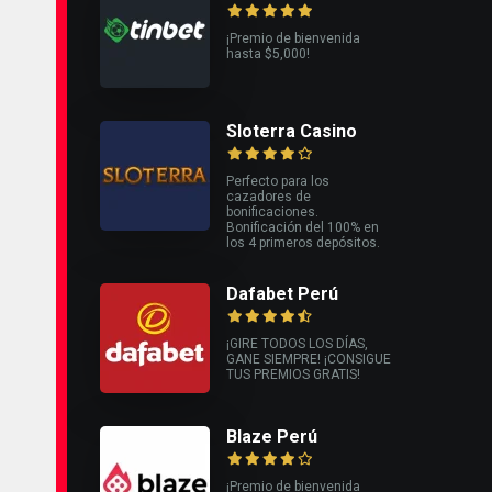
¡Premio de bienvenida
hasta $5,000!
Sloterra Casino
Perfecto para los
cazadores de
bonificaciones.
Bonificación del 100% en
los 4 primeros depósitos.
Dafabet Perú
¡GIRE TODOS LOS DÍAS,
GANE SIEMPRE! ¡CONSIGUE
TUS PREMIOS GRATIS!
Blaze Perú
¡Premio de bienvenida