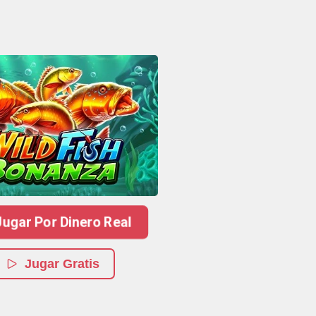
Jugar Por Dinero Real
Jugar Gratis