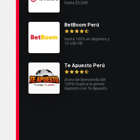
hasta $3,500!
BetBoom Perú
Hasta 100% en deportes y
15 USD FB!
Te Apuesto Perú
¡Bono de bienvenida del
100%! Duplica tu primer
depósito con Te Apuesto