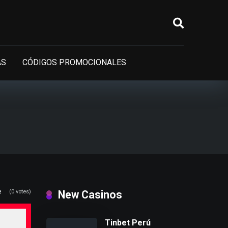
AS
CÓDIGOS PROMOCIONALES
e
New Casinos
(
0
votes)
Tinbet Perú