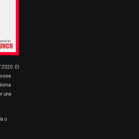
.2020. El
 posee
mínima
or una
la o