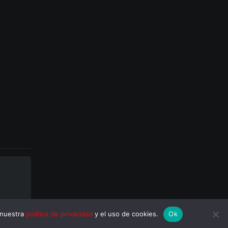
 nuestra
política de privacidad
y el uso de cookies.
Ok