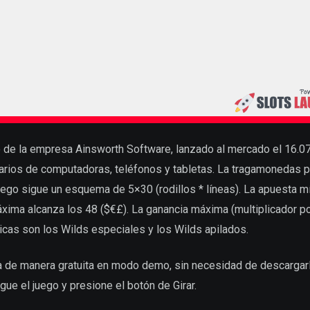
 de la empresa Ainsworth Software, lanzado al mercado el 16.07
suarios de computadoras, teléfonos y tabletas. La tragamonedas
 juego sigue un esquema de 5×30 (rodillos * líneas). La apuesta 
xima alcanza los 48 ($€£). La ganancia máxima (multiplicador p
icas son los Wilds especiales y los Wilds apilados.
a de manera gratuita en modo demo, sin necesidad de descargar
ue el juego y presione el botón de Girar.