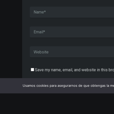
Save my name, email, and website in this br
Usamos cookies para asegurarnos de que obtengas la mej
This site uses Akismet to reduce spam.
Learn 