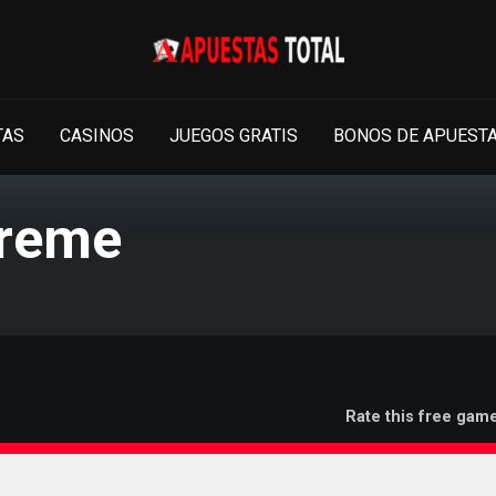
TAS
CASINOS
JUEGOS GRATIS
BONOS DE APUEST
treme
Rate this free gam