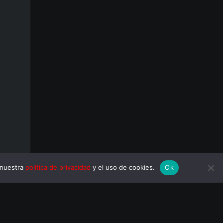
 nuestra
política de privacidad
y el uso de cookies.
Ok