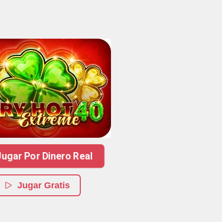
Jugar Por Dinero Real
Jugar Gratis