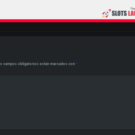
s campos obligatorios están marcados con
*