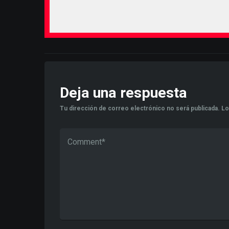
Deja una respuesta
Tu dirección de correo electrónico no será publicada.
Lo