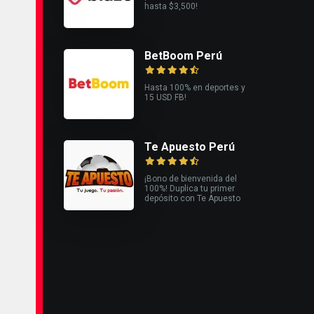
hasta $3,500!
BetBoom Perú
Hasta 100% en deportes y
15 USD FB!
Te Apuesto Perú
¡Bono de bienvenida del
100%! Duplica tu primer
depósito con Te Apuesto