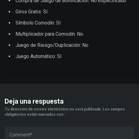
Compra de Juego de Bonificación: No especificado
Giros Gratis: Sí
Símbolo Comodín: Sí
Multiplicador para Comodín: No
Juego de Riesgo/Duplicación: No
Juego Automático: Sí
Deja una respuesta
Tu dirección de correo electrónico no será publicada.
Los campos
obligatorios están marcados con
*