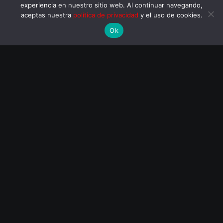
experiencia en nuestro sitio web. Al continuar navegando,
next time I comment.
aceptas nuestra
política de privacidad
y el uso de cookies.
Ok
This site uses Akismet to reduce spam.
Learn how your
comment data is processed.
New Casinos