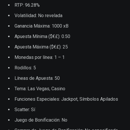
RTP: 96.28%
Volatilidad: No revelada
Ganancia Máxima: 1000 xB
Apuesta Mínima ($€£): 0.50
Apuesta Máxima ($€£): 25
Monedas por línea: 1 – 1
Rodillos: 5
Líneas de Apuesta: 50
Tema: Las Vegas, Casino
Funciones Especiales: Jackpot, Símbolos Apilados
Scatter: Sí
Juego de Bonificación: No