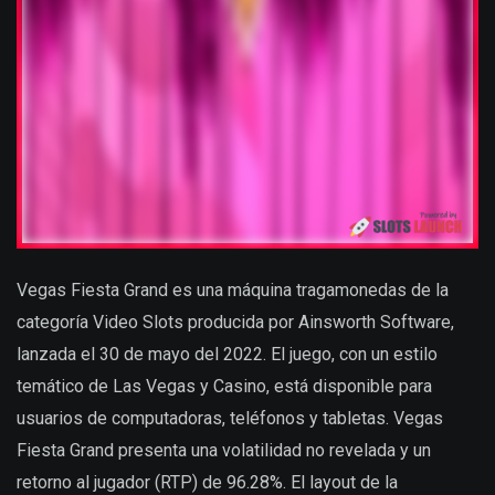
Vegas Fiesta Grand es una máquina tragamonedas de la
categoría Video Slots producida por Ainsworth Software,
lanzada el 30 de mayo del 2022. El juego, con un estilo
temático de Las Vegas y Casino, está disponible para
usuarios de computadoras, teléfonos y tabletas. Vegas
Fiesta Grand presenta una volatilidad no revelada y un
retorno al jugador (RTP) de 96.28%. El layout de la