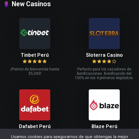
New Casinos
Tinbet Perú
Sloterra Casino
¡Premio de bienvenida hasta
Perfecto para los cazadores de
$5,000!
bonificaciones. Bonificación del
100% en los 4 primeros depósitos.
Dafabet Perú
Blaze Perú
Usamos cookies para asegurarnos de que obtengas la mejor