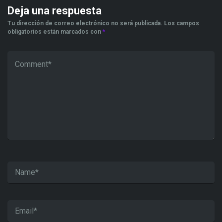
Deja una respuesta
Tu dirección de correo electrónico no será publicada.
Los campos
obligatorios están marcados con
*