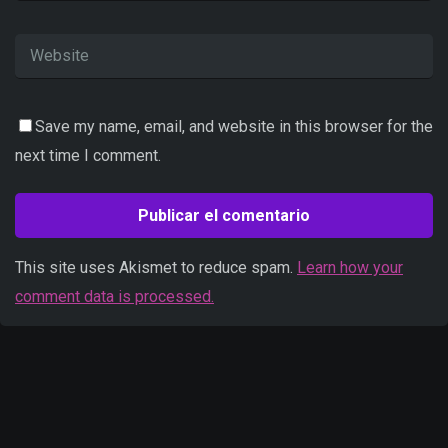
Save my name, email, and website in this browser for the
next time I comment.
This site uses Akismet to reduce spam.
Learn how your
comment data is processed.