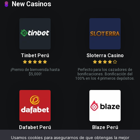
New Casinos
Tinbet Perú
Sloterra Casino
¡Premio de bienvenida hasta
Perfecto para los cazadores de
$5,000!
bonificaciones. Bonificación del
100% en los 4 primeros depósitos.
Dafabet Perú
Blaze Perú
Usamos cookies para asegurarnos de que obtengas la mejor