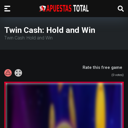
Twin Cash: Hold and Win
Twin Cash: Hold and Win
Rate this free game
(
0
votes)