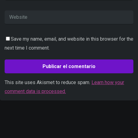
Save my name, email, and website in this browser for the
next time I comment.
This site uses Akismet to reduce spam.
Learn how your
comment data is processed.