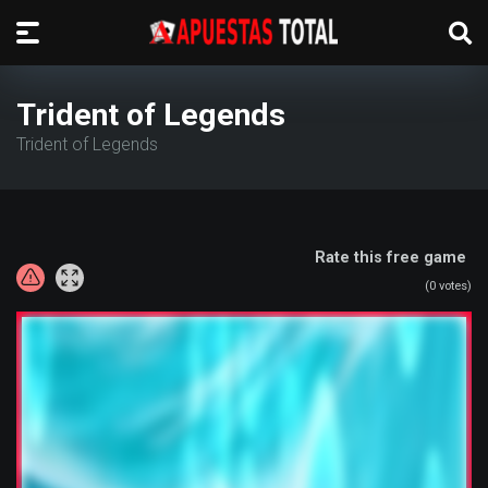
Trident of Legends
Trident of Legends
Rate this free game
(
0
votes)