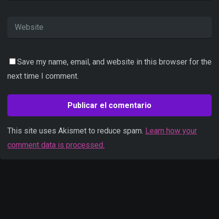
Save my name, email, and website in this browser for the
next time I comment.
This site uses Akismet to reduce spam.
Learn how your
comment data is processed.