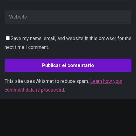
Save my name, email, and website in this browser for the
next time I comment.
This site uses Akismet to reduce spam.
Learn how your
comment data is processed.