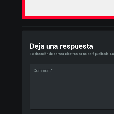
Deja una respuesta
Tu dirección de correo electrónico no será publicada.
Lo