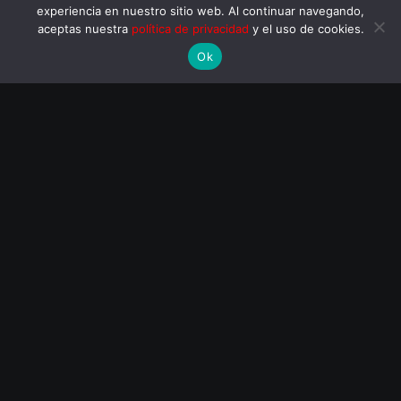
¡GIRE TODOS LOS DÍAS, GANE
¡Premio de bienvenida hasta
experiencia en nuestro sitio web. Al continuar navegando,
SIEMPRE! ¡CONSIGUE TUS
$3,500!
aceptas nuestra
política de privacidad
y el uso de cookies.
PREMIOS GRATIS!
Ok
BetBoom Perú
Te Apuesto Perú
Hasta 100% en deportes y 15 USD
¡Bono de bienvenida del 100%!
FB!
Duplica tu primer depósito con Te
Apuesto