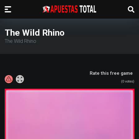
The Wild Rhino
The Wild Rhino
Rate this free game
(
0
votes)