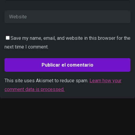
Save my name, email, and website in this browser for the
next time I comment.
This site uses Akismet to reduce spam.
Learn how your
comment data is processed.