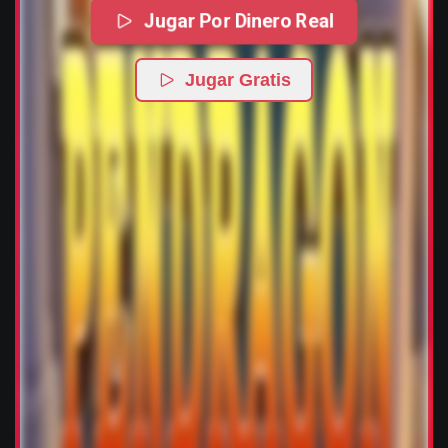
Jugar Por Dinero Real
Jugar Gratis