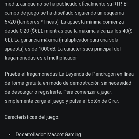
media, aunque no se ha publicado oficialmente su RTP. El
campo de juego se ha diseñado siguiendo un esquema
5×20 (tambores * líneas). La apuesta mínima comienza
desde 0.20 ($€£), mientras que la máxima alcanza los 40($
€£). La ganancia máxima (multiplicador para una sola
apuesta) es de 1000xB. La característica principal del
tragamonedas es el multiplicador.
Prueba el tragamonedas La Leyenda de Pendragon en línea
de forma gratuita en modo de demostración sin necesidad
de descargar o registrarte. Para comenzar a jugar,
simplemente carga el juego y pulsa el botón de Girar.
Características del juego:
Desarrollador: Mascot Gaming