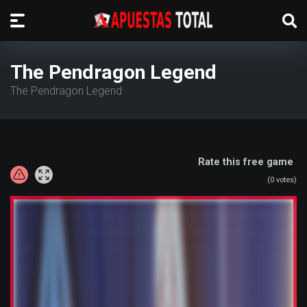
The Pendragon Legend
The Pendragon Legend
Rate this free game
(
0
votes)