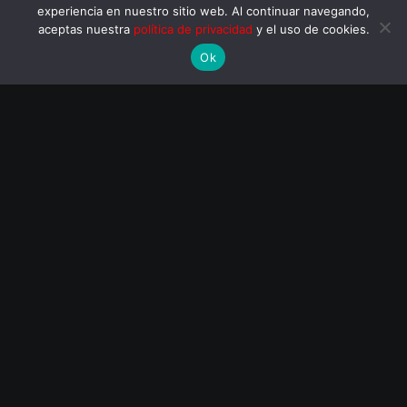
¡GIRE TODOS LOS DÍAS, GANE
¡Premio de bienvenida hasta
experiencia en nuestro sitio web. Al continuar navegando,
SIEMPRE! ¡CONSIGUE TUS
$3,500!
aceptas nuestra
política de privacidad
y el uso de cookies.
PREMIOS GRATIS!
Ok
BetBoom Perú
Te Apuesto Perú
Hasta 100% en deportes y 15 USD
¡Bono de bienvenida del 100%!
FB!
Duplica tu primer depósito con Te
Apuesto