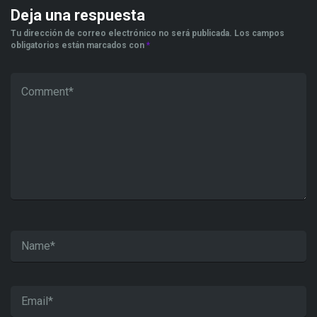
Deja una respuesta
Tu dirección de correo electrónico no será publicada.
Los campos
obligatorios están marcados con
*