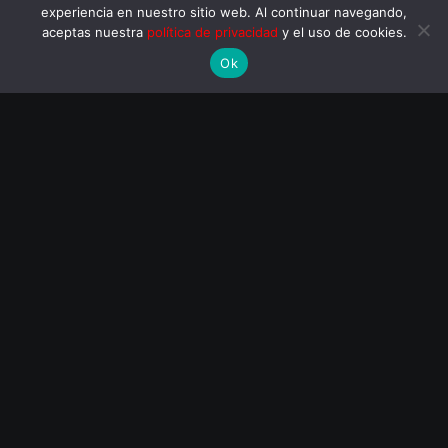
¡GIRE TODOS LOS DÍAS, GANE
¡Premio de bienvenida hasta
experiencia en nuestro sitio web. Al continuar navegando,
SIEMPRE! ¡CONSIGUE TUS
$3,500!
aceptas nuestra
política de privacidad
y el uso de cookies.
PREMIOS GRATIS!
Ok
BetBoom Perú
Te Apuesto Perú
Hasta 100% en deportes y 15 USD
¡Bono de bienvenida del 100%!
FB!
Duplica tu primer depósito con Te
Apuesto