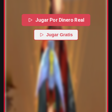
Jugar Por Dinero Real
Jugar Gratis