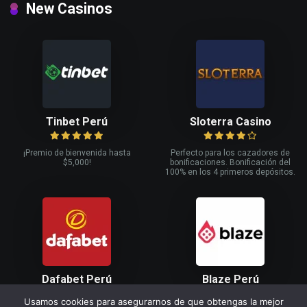
New Casinos
Tinbet Perú
Sloterra Casino
¡Premio de bienvenida hasta
Perfecto para los cazadores de
$5,000!
bonificaciones. Bonificación del
100% en los 4 primeros depósitos.
Dafabet Perú
Blaze Perú
Usamos cookies para asegurarnos de que obtengas la mejor