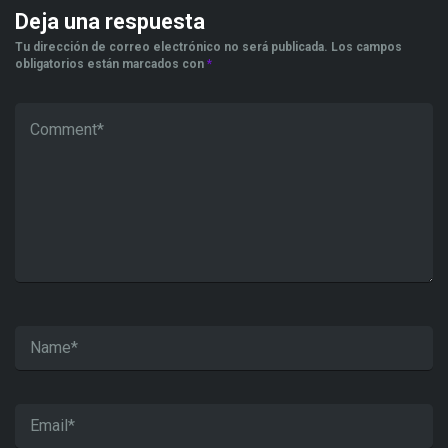
Deja una respuesta
Tu dirección de correo electrónico no será publicada.
Los campos
obligatorios están marcados con
*