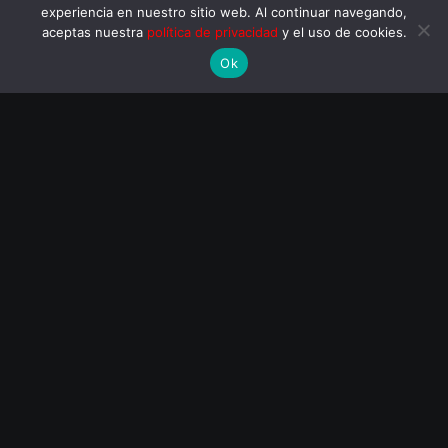
¡GIRE TODOS LOS DÍAS, GANE
¡Premio de bienvenida hasta
experiencia en nuestro sitio web. Al continuar navegando,
SIEMPRE! ¡CONSIGUE TUS
$3,500!
aceptas nuestra
política de privacidad
y el uso de cookies.
PREMIOS GRATIS!
Ok
BetBoom Perú
Te Apuesto Perú
Hasta 100% en deportes y 15 USD
¡Bono de bienvenida del 100%!
FB!
Duplica tu primer depósito con Te
Apuesto