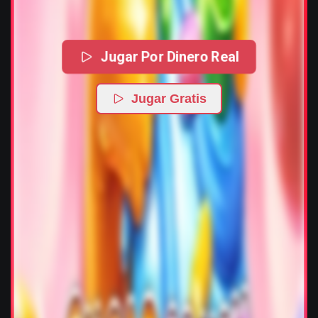
Jugar Por Dinero Real
Jugar Gratis