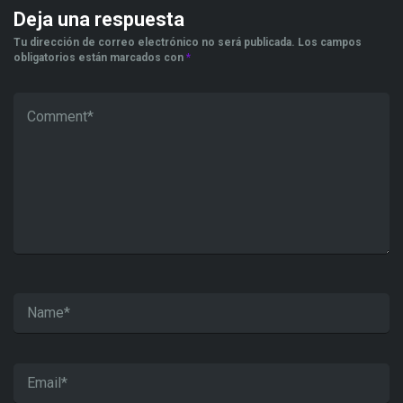
Deja una respuesta
Tu dirección de correo electrónico no será publicada.
Los campos
obligatorios están marcados con
*