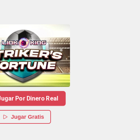
Jugar Por Dinero Real
Jugar Gratis