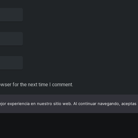
owser for the next time I comment.
or experiencia en nuestro sitio web. Al continuar navegando, aceptas
how your comment data is processed.