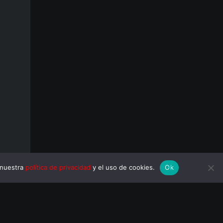
 nuestra
política de privacidad
y el uso de cookies.
Ok