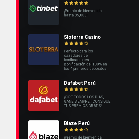
¡Premio de bienvenida
hasta $5,000!
Sloterra Casino
Perfecto para los
cazadores de
bonificaciones.
Bonificación del 100% en
los 4 primeros depósitos.
Dafabet Perú
¡GIRE TODOS LOS DÍAS,
GANE SIEMPRE! ¡CONSIGUE
TUS PREMIOS GRATIS!
Blaze Perú
¡Premio de bienvenida