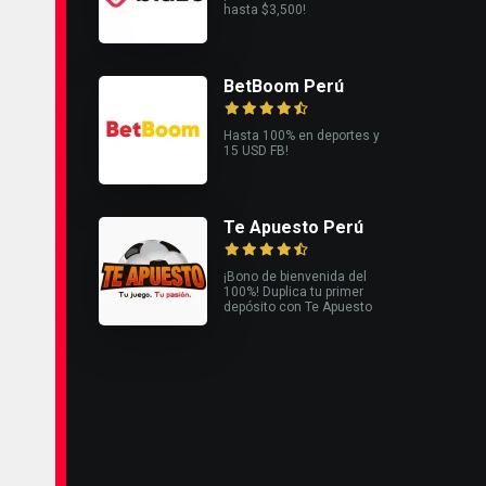
hasta $3,500!
BetBoom Perú
Hasta 100% en deportes y
15 USD FB!
Te Apuesto Perú
¡Bono de bienvenida del
100%! Duplica tu primer
depósito con Te Apuesto