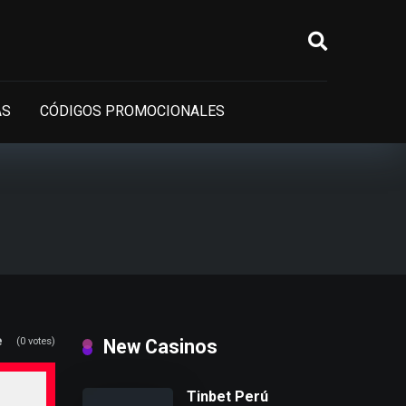
AS
CÓDIGOS PROMOCIONALES
e
New Casinos
(
0
votes)
Tinbet Perú