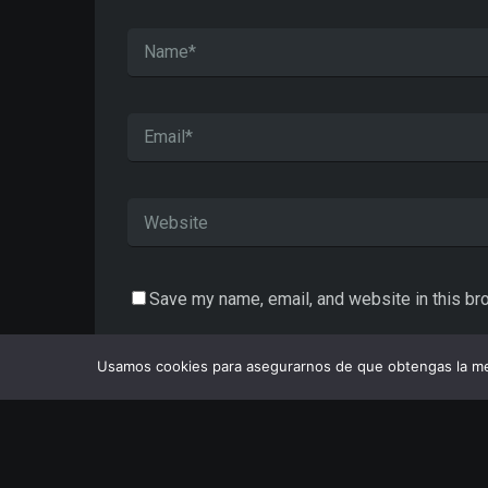
Save my name, email, and website in this br
Usamos cookies para asegurarnos de que obtengas la mej
This site uses Akismet to reduce spam.
Learn 