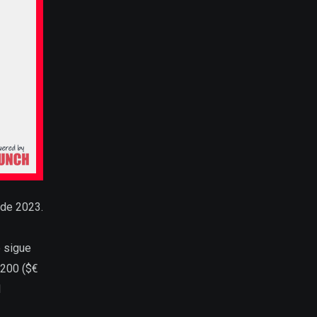
 de 2023.
o sigue
 200 ($€
l