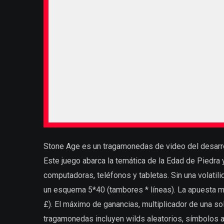
Stone Age es un tragamonedas de video del desarro
Este juego abarca la temática de la Edad de Piedra 
computadoras, teléfonos y tabletas. Sin una volatil
un esquema 5*40 (tambores * líneas). La apuesta m
£). El máximo de ganancias, multiplicador de una sol
tragamonedas incluyen wilds aleatorios, símbolos a