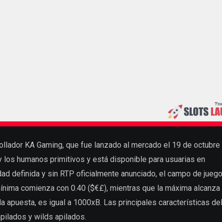
llador KA Gaming, que fue lanzado al mercado el 19 de octubre
y los humanos primitivos y está disponible para usuarias en
idad definida y sin RTP oficialmente anunciado, el campo de jueg
ínima comienza con 0.40 ($€£), mientras que la máxima alcanza
a apuesta, es igual a 1000xB. Las principales características de
pilados y wilds apilados.