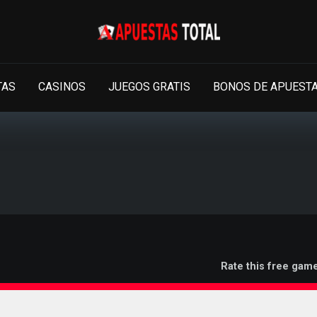
TAS
CASINOS
JUEGOS GRATIS
BONOS DE APUEST
Rate this free gam