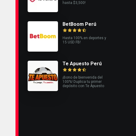
hasta $3,500!
BetBoom Perú
Hasta 100% en deportes y
15 USD FB!
Te Apuesto Perú
¡Bono de bienvenida del
100%! Duplica tu primer
depósito con Te Apuesto