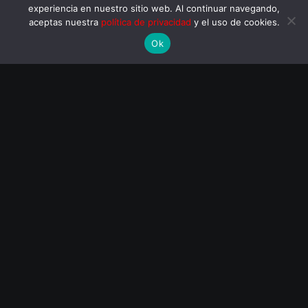
¡GIRE TODOS LOS DÍAS, GANE
¡Premio de bienvenida hasta
experiencia en nuestro sitio web. Al continuar navegando,
SIEMPRE! ¡CONSIGUE TUS
$3,500!
aceptas nuestra
política de privacidad
y el uso de cookies.
PREMIOS GRATIS!
Ok
BetBoom Perú
Te Apuesto Perú
Hasta 100% en deportes y 15 USD
¡Bono de bienvenida del 100%!
FB!
Duplica tu primer depósito con Te
Apuesto