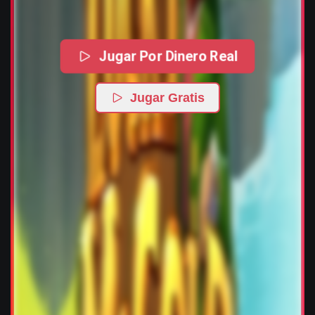
Jugar Por Dinero Real
Jugar Gratis