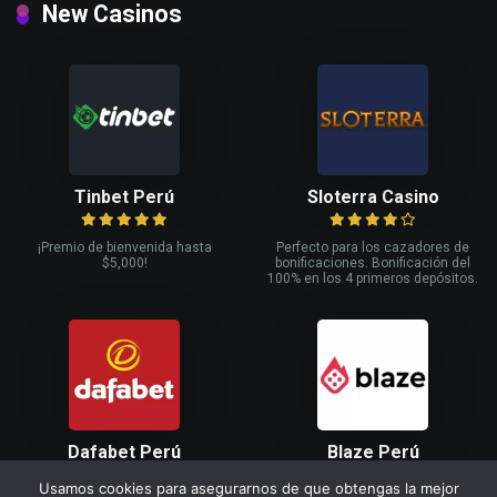
New Casinos
Tinbet Perú
Sloterra Casino
¡Premio de bienvenida hasta
Perfecto para los cazadores de
$5,000!
bonificaciones. Bonificación del
100% en los 4 primeros depósitos.
Dafabet Perú
Blaze Perú
Usamos cookies para asegurarnos de que obtengas la mejor