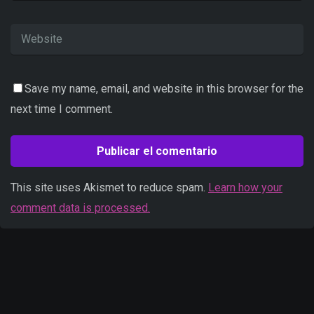
Save my name, email, and website in this browser for the
next time I comment.
This site uses Akismet to reduce spam.
Learn how your
comment data is processed.