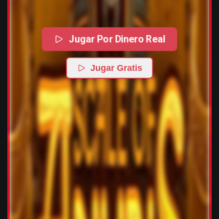
Jugar Por Dinero Real
Jugar Gratis