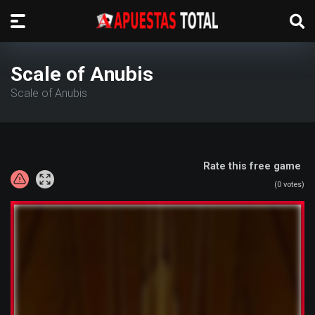
Scale of Anubis
Scale of Anubis
Rate this free game
(
0
votes)