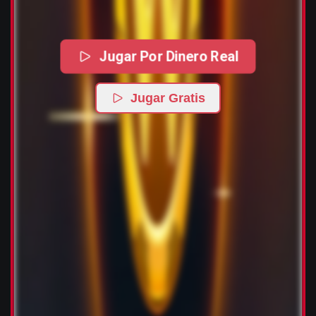
Jugar Por Dinero Real
Jugar Gratis