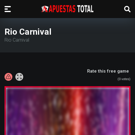
Rio Carnival
Rio Carnival
Rate this free game
(
0
votes)