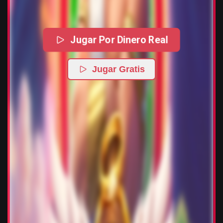
Jugar Por Dinero Real
Jugar Gratis