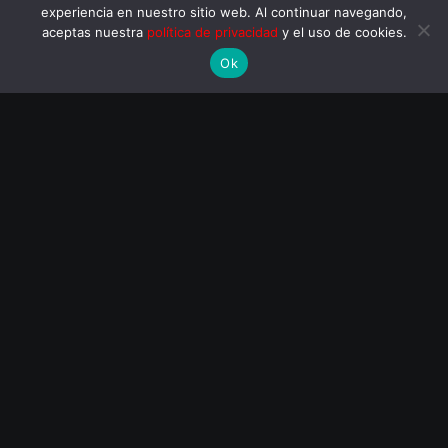
¡GIRE TODOS LOS DÍAS, GANE
¡Premio de bienvenida hasta
experiencia en nuestro sitio web. Al continuar navegando,
SIEMPRE! ¡CONSIGUE TUS
$3,500!
aceptas nuestra
política de privacidad
y el uso de cookies.
PREMIOS GRATIS!
Ok
BetBoom Perú
Te Apuesto Perú
Hasta 100% en deportes y 15 USD
¡Bono de bienvenida del 100%!
FB!
Duplica tu primer depósito con Te
Apuesto