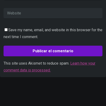
Save my name, email, and website in this browser for the
next time I comment.
This site uses Akismet to reduce spam.
Learn how your
comment data is processed.