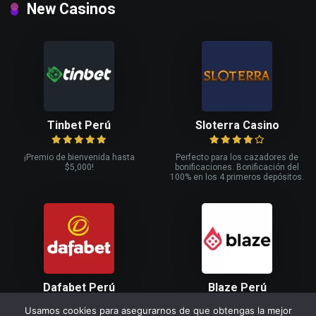
New Casinos
Tinbet Perú
Sloterra Casino
¡Premio de bienvenida hasta
Perfecto para los cazadores de
$5,000!
bonificaciones. Bonificación del
100% en los 4 primeros depósitos.
Dafabet Perú
Blaze Perú
Usamos cookies para asegurarnos de que obtengas la mejor