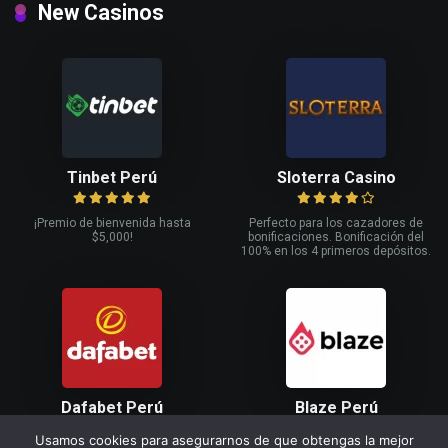
New Casinos
Tinbet Perú
Sloterra Casino
¡Premio de bienvenida hasta
Perfecto para los cazadores de
$5,000!
bonificaciones. Bonificación del
100% en los 4 primeros depósitos.
Dafabet Perú
Blaze Perú
Usamos cookies para asegurarnos de que obtengas la mejor