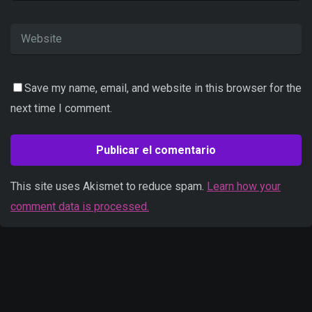
Save my name, email, and website in this browser for the
next time I comment.
This site uses Akismet to reduce spam.
Learn how your
comment data is processed.