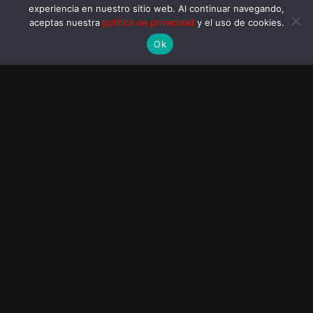
¡GIRE TODOS LOS DÍAS, GANE
¡Premio de bienvenida hasta
experiencia en nuestro sitio web. Al continuar navegando,
SIEMPRE! ¡CONSIGUE TUS
$3,500!
aceptas nuestra
política de privacidad
y el uso de cookies.
PREMIOS GRATIS!
Ok
BetBoom Perú
Te Apuesto Perú
Hasta 100% en deportes y 15 USD
¡Bono de bienvenida del 100%!
FB!
Duplica tu primer depósito con Te
Apuesto