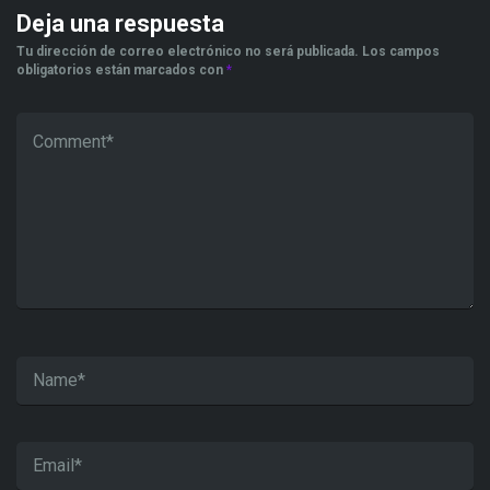
Deja una respuesta
Tu dirección de correo electrónico no será publicada.
Los campos
obligatorios están marcados con
*