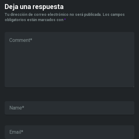
Deja una respuesta
Tu dirección de correo electrónico no será publicada.
Los campos
obligatorios están marcados con
*