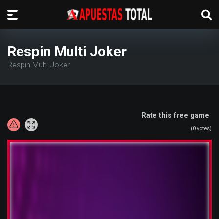
Respin Multi Joker
Respin Multi Joker
Rate this free game
(
0
votes)