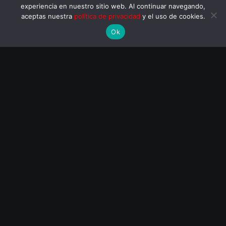
¡GIRE TODOS LOS DÍAS, GANE
¡Premio de bienvenida hasta
experiencia en nuestro sitio web. Al continuar navegando,
SIEMPRE! ¡CONSIGUE TUS
$3,500!
aceptas nuestra
política de privacidad
y el uso de cookies.
PREMIOS GRATIS!
Ok
BetBoom Perú
Te Apuesto Perú
Hasta 100% en deportes y 15 USD
¡Bono de bienvenida del 100%!
FB!
Duplica tu primer depósito con Te
Apuesto