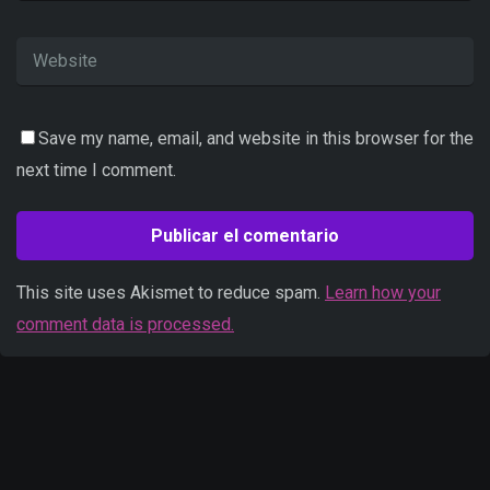
Save my name, email, and website in this browser for the
next time I comment.
This site uses Akismet to reduce spam.
Learn how your
comment data is processed.