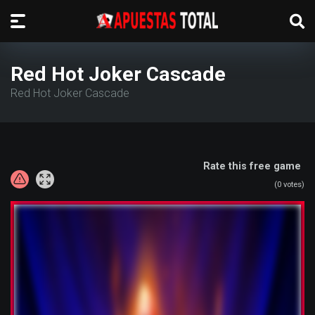
Red Hot Joker Cascade
Red Hot Joker Cascade
Rate this free game
(
0
votes)