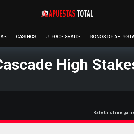
TAS
CASINOS
JUEGOS GRATIS
BONOS DE APUEST
Cascade High Stake
Rate this free gam