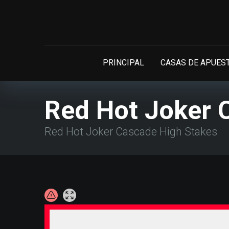
PRINCIPAL
CASAS DE APUES
Red Hot Joker 
Red Hot Joker Cascade High Stakes