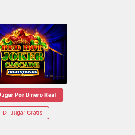
Jugar Por Dinero Real
Jugar Gratis