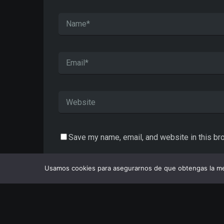
Save my name, email, and website in this br
Usamos cookies para asegurarnos de que obtengas la mej
This site uses Akismet to reduce spam.
Learn 