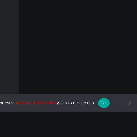
 nuestra
política de privacidad
y el uso de cookies.
Ok