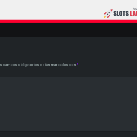
s campos obligatorios están marcados con
*