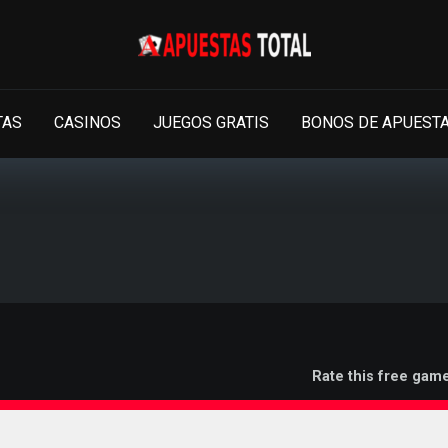
TAS
CASINOS
JUEGOS GRATIS
BONOS DE APUEST
Rate this free gam