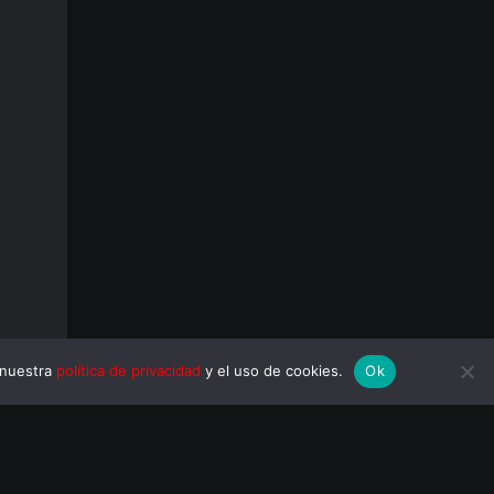
 nuestra
política de privacidad
y el uso de cookies.
Ok