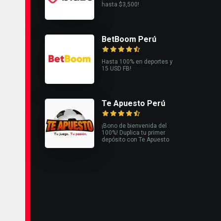
hasta $3,500!
BetBoom Perú
Hasta 100% en deportes y
15 USD FB!
Te Apuesto Perú
¡Bono de bienvenida del
100%! Duplica tu primer
depósito con Te Apuesto