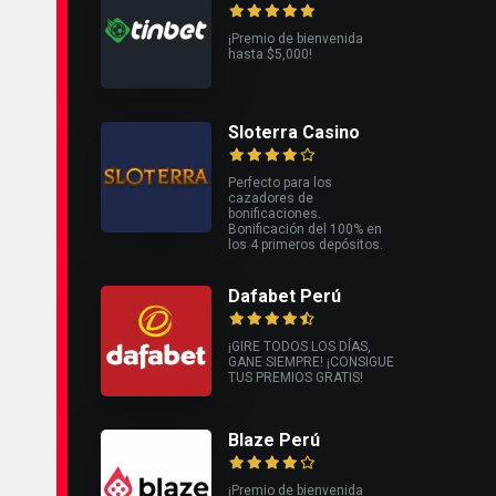
¡Premio de bienvenida
hasta $5,000!
Sloterra Casino
Perfecto para los
cazadores de
bonificaciones.
Bonificación del 100% en
los 4 primeros depósitos.
Dafabet Perú
¡GIRE TODOS LOS DÍAS,
GANE SIEMPRE! ¡CONSIGUE
TUS PREMIOS GRATIS!
Blaze Perú
¡Premio de bienvenida