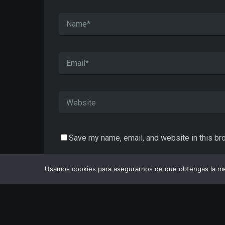
Save my name, email, and website in this br
Usamos cookies para asegurarnos de que obtengas la mej
This site uses Akismet to reduce spam.
Learn 