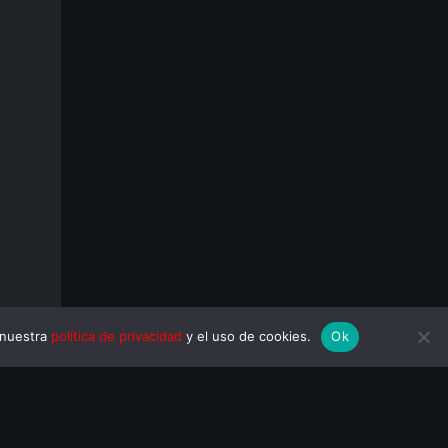
 nuestra
política de privacidad
y el uso de cookies.
Ok