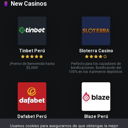
New Casinos
Tinbet Perú
Sloterra Casino
¡Premio de bienvenida hasta
Perfecto para los cazadores de
$5,000!
bonificaciones. Bonificación del
100% en los 4 primeros depósitos.
Dafabet Perú
Blaze Perú
Usamos cookies para asegurarnos de que obtengas la mejor