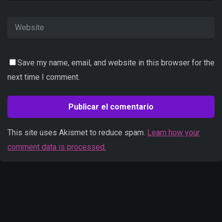
Save my name, email, and website in this browser for the
next time I comment.
This site uses Akismet to reduce spam.
Learn how your
comment data is processed.