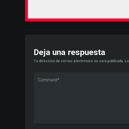
Deja una respuesta
Tu dirección de correo electrónico no será publicada.
Lo