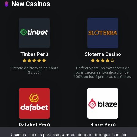
New Casinos
Tinbet Perú
Sloterra Casino
¡Premio de bienvenida hasta
Perfecto para los cazadores de
$5,000!
bonificaciones. Bonificación del
100% en los 4 primeros depósitos.
Dafabet Perú
Blaze Perú
Usamos cookies para asegurarnos de que obtengas la mejor