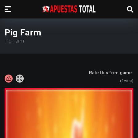
Pig Farm
Pig Farm
Rate this free game
(
0
votes)