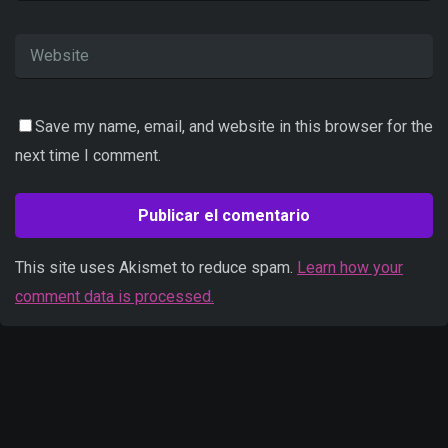
Save my name, email, and website in this browser for the
next time I comment.
This site uses Akismet to reduce spam.
Learn how your
comment data is processed.