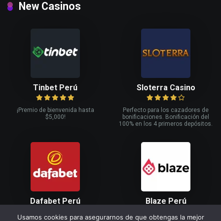
New Casinos
Tinbet Perú
Sloterra Casino
¡Premio de bienvenida hasta
Perfecto para los cazadores de
$5,000!
bonificaciones. Bonificación del
100% en los 4 primeros depósitos.
Dafabet Perú
Blaze Perú
Usamos cookies para asegurarnos de que obtengas la mejor