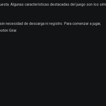
puesta. Algunas características destacadas del juego son los sí
sin necesidad de descarga ni registro. Para comenzar a jugar,
otón Girar.