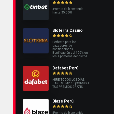
¡Premio de bienvenida
hasta $5,000!
Sloterra Casino
Perfecto para los
cazadores de
bonificaciones.
Bonificación del 100% en
los 4 primeros depósitos.
Dafabet Perú
¡GIRE TODOS LOS DÍAS,
GANE SIEMPRE! ¡CONSIGUE
TUS PREMIOS GRATIS!
Blaze Perú
¡Premio de bienvenida