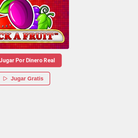
Jugar Por Dinero Real
Jugar Gratis