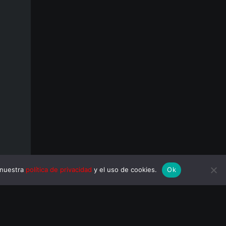
 nuestra
política de privacidad
y el uso de cookies.
Ok