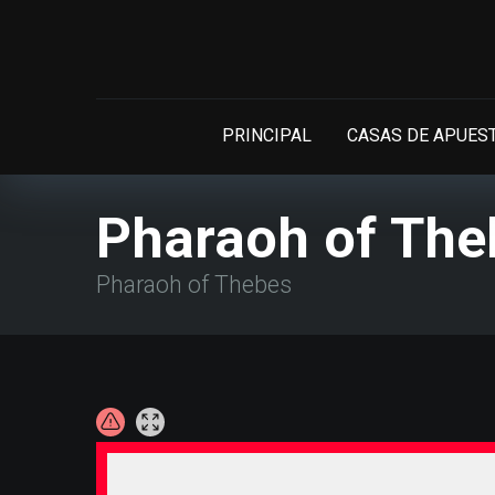
PRINCIPAL
CASAS DE APUES
Pharaoh of The
Pharaoh of Thebes