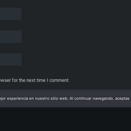
owser for the next time I comment.
or experiencia en nuestro sitio web. Al continuar navegando, aceptas
how your comment data is processed.