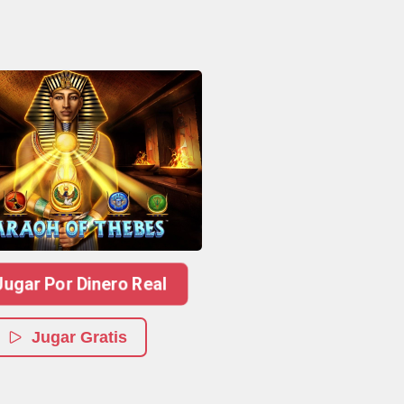
Jugar Por Dinero Real
Jugar Gratis