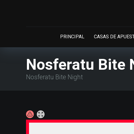
PRINCIPAL
CASAS DE APUES
Nosferatu Bite 
Nosferatu Bite Night