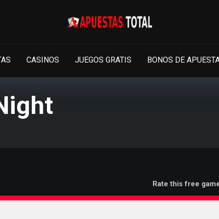
TAS
CASINOS
JUEGOS GRATIS
BONOS DE APUEST
Night
Rate this free gam