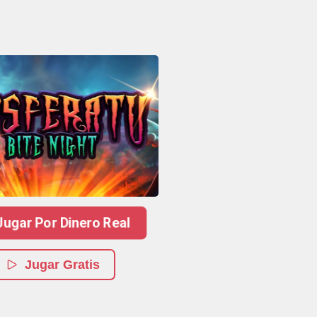
Jugar Por Dinero Real
Jugar Gratis