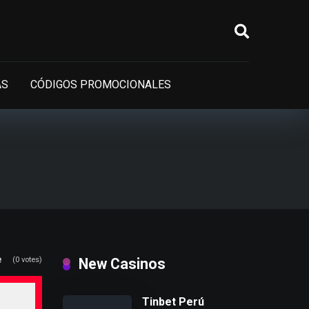
AS
CÓDIGOS PROMOCIONALES
e
New Casinos
(
0
votes)
Tinbet Perú