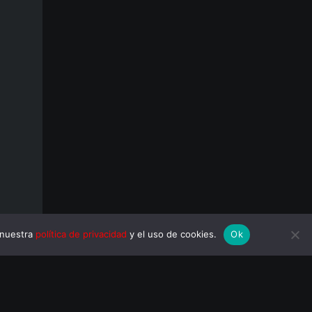
 nuestra
política de privacidad
y el uso de cookies.
Ok