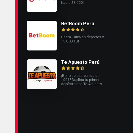
hasta $3,500!
BetBoom Perú
Hasta 100% en deportes y
15 USD FB!
Te Apuesto Perú
¡Bono de bienvenida del
100%! Duplica tu primer
depósito con Te Apuesto