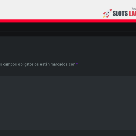
s campos obligatorios están marcados con
*