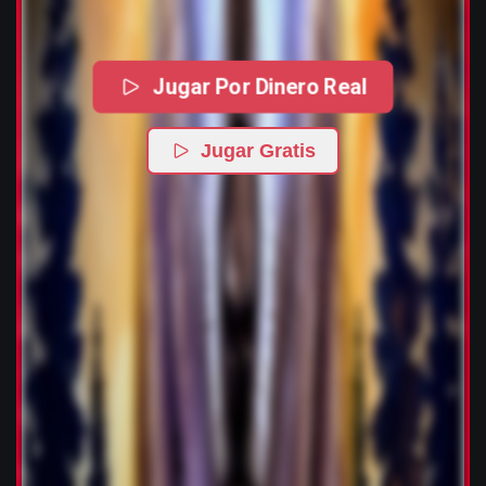
Jugar Por Dinero Real
Jugar Gratis