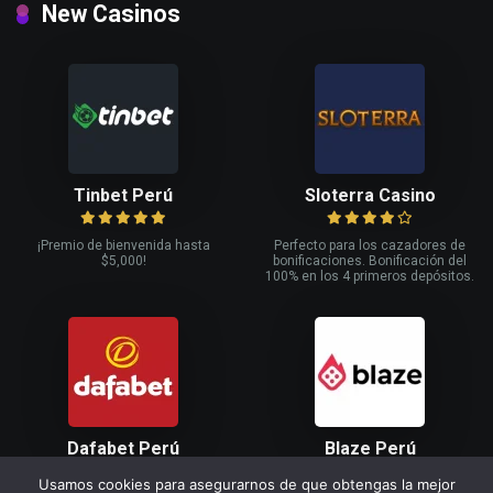
New Casinos
Tinbet Perú
Sloterra Casino
¡Premio de bienvenida hasta
Perfecto para los cazadores de
$5,000!
bonificaciones. Bonificación del
100% en los 4 primeros depósitos.
Dafabet Perú
Blaze Perú
Usamos cookies para asegurarnos de que obtengas la mejor