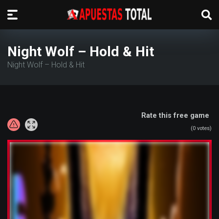
Night Wolf – Hold & Hit
Night Wolf – Hold & Hit
Rate this free game
(
0
votes)