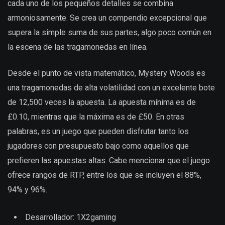
cada uno de los pequeños detalles se combina
armoniosamente. Se crea un compendio excepcional que
supera la simple suma de sus partes, algo poco común en
la escena de las tragamonedas en línea.
Desde el punto de vista matemático, Mystery Woods es
una tragamonedas de alta volatilidad con un excelente bote
de 12,500 veces la apuesta. La apuesta mínima es de
£0.10, mientras que la máxima es de £50. En otras
palabras, es un juego que pueden disfrutar tanto los
jugadores con presupuesto bajo como aquellos que
prefieren las apuestas altas. Cabe mencionar que el juego
ofrece rangos de RTP, entre los que se incluyen el 88%,
94% y 96%.
Desarrollador: 1X2gaming