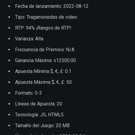
Fecha de lanzamiento: 2022-08-12
Tipo: Tragamonedas de video
RTP: 94% ¡Rangos de RTP!
Varianza: Alta
Frecuencia de Premios: N/A
Ganancia Máxima: x12500.00
Apuesta Mínima $, €, £: 0.1
Apuesta Máxima $, €, £: 50
Formato: 5-3
Líneas de Apuesta: 20
Tecnología: JS, HTML5
Tamaño del Juego: 20 MB