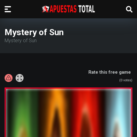
Mystery of Sun
Mystery of Sun
Rate this free game
(
0
votes)