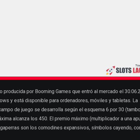
o producida por Booming Games que entró al mercado el 30.06.2
ows y está disponible para ordenadores, móviles y tabletas. La
El campo de juego se desarrolla según el esquema 6 por 30 (tamb
áxima alcanza los 450. El premio máximo (multiplicador a una ap
 tragaperras son los comodines expansivos, símbolos cayendo, c