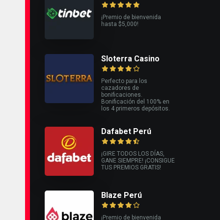
¡Premio de bienvenida
hasta $5,000!
Sloterra Casino
Perfecto para los
cazadores de
bonificaciones.
Bonificación del 100% en
los 4 primeros depósitos.
Dafabet Perú
¡GIRE TODOS LOS DÍAS,
GANE SIEMPRE! ¡CONSIGUE
TUS PREMIOS GRATIS!
Blaze Perú
¡Premio de bienvenida