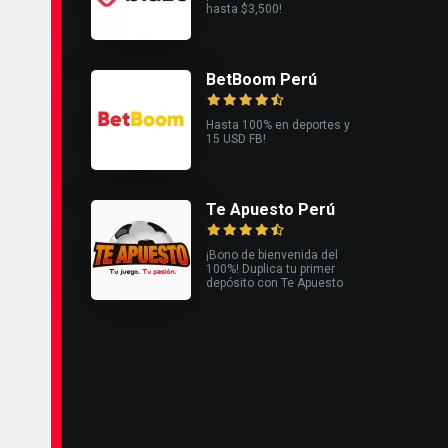
hasta $3,500!
BetBoom Perú
Hasta 100% en deportes y
15 USD FB!
Te Apuesto Perú
¡Bono de bienvenida del
100%! Duplica tu primer
depósito con Te Apuesto