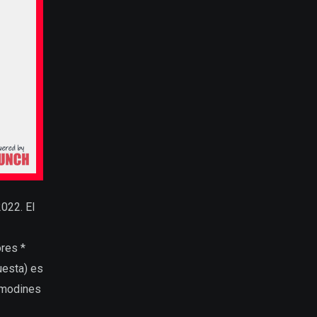
022. El
ores *
uesta) es
omodines