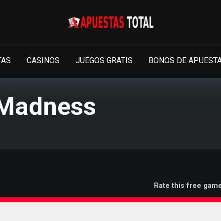
TAS
CASINOS
JUEGOS GRATIS
BONOS DE APUEST
 Madness
Rate this free gam