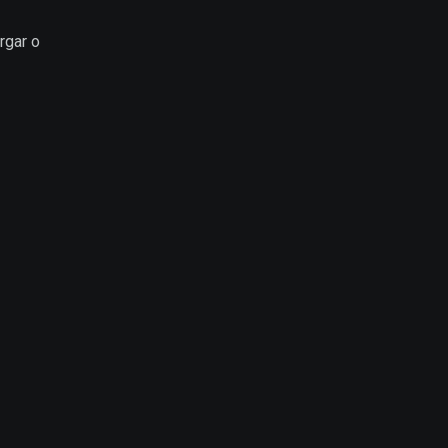
rgar o