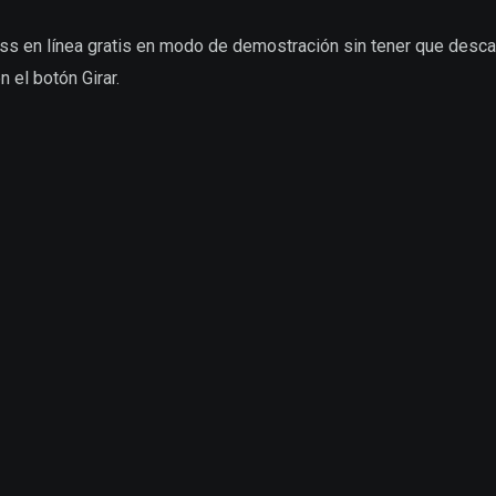
s en línea gratis en modo de demostración sin tener que desca
n el botón Girar.