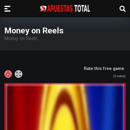
Money on Reels
Money on Reels
Rate this free game
(
0
votes)