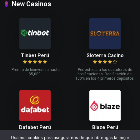
New Casinos
Tinbet Perú
Sloterra Casino
¡Premio de bienvenida hasta
Perfecto para los cazadores de
$5,000!
bonificaciones. Bonificación del
100% en los 4 primeros depósitos.
Dafabet Perú
Blaze Perú
Usamos cookies para asegurarnos de que obtengas la mejor