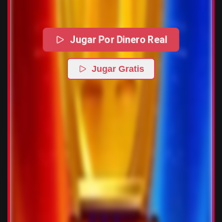
Jugar Por Dinero Real
Jugar Gratis