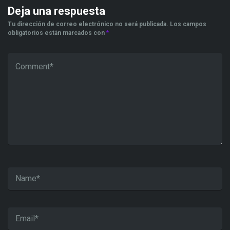
Deja una respuesta
Tu dirección de correo electrónico no será publicada.
Los campos
obligatorios están marcados con
*