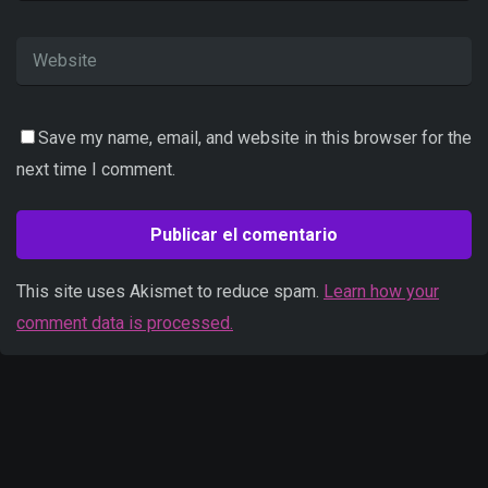
Save my name, email, and website in this browser for the
next time I comment.
This site uses Akismet to reduce spam.
Learn how your
comment data is processed.