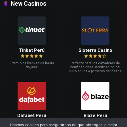
New Casinos
Tinbet Perú
Sloterra Casino
¡Premio de bienvenida hasta
Perfecto para los cazadores de
$5,000!
bonificaciones. Bonificación del
100% en los 4 primeros depósitos.
Dafabet Perú
Blaze Perú
Usamos cookies para asegurarnos de que obtengas la mejor