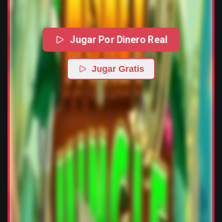
Jugar Por Dinero Real
Jugar Gratis