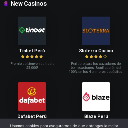
New Casinos
Tinbet Perú
Sloterra Casino
¡Premio de bienvenida hasta
Perfecto para los cazadores de
$5,000!
bonificaciones. Bonificación del
100% en los 4 primeros depósitos.
Dafabet Perú
Blaze Perú
Usamos cookies para asegurarnos de que obtengas la mejor