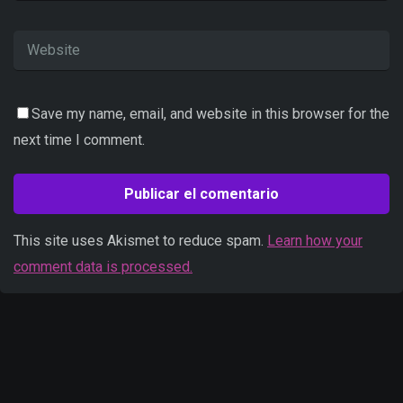
Save my name, email, and website in this browser for the
next time I comment.
This site uses Akismet to reduce spam.
Learn how your
comment data is processed.