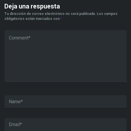
Deja una respuesta
Tu dirección de correo electrónico no será publicada.
Los campos
obligatorios están marcados con
*