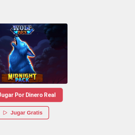
Jugar Por Dinero Real
Jugar Gratis