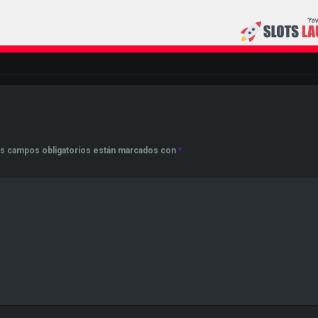
s campos obligatorios están marcados con
*